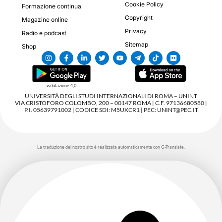
Cookie Policy
Formazione continua
Copyright
Magazine online
Privacy
Radio e podcast
Sitemap
Shop
valutazione 4,0
UNIVERSITÀ DEGLI STUDI INTERNAZIONALI DI ROMA – UNINT
VIA CRISTOFORO COLOMBO, 200 – 00147 ROMA | C.F. 97136680580 |
P.I. 05639791002 | CODICE SDI: M5UXCR1 | PEC: UNINT@PEC.IT
La traduzione del nostro sito è realizzata automaticamente con G-Translate.