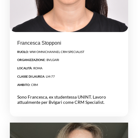
Francesca Stopponi
RUOLO:
WW OMNICHANNEL CRM SPECIALIST
ORGANIZZAZIONE:
BVLGARI
LOCALITÀ:
ROMA
CLASSE DI LAUREA:
LM-77
AMBITO:
CRM
Sono Francesca, ex studentessa UNINT. Lavoro
attualmente per Bvlgari come CRM Specialist.