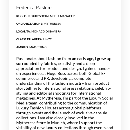
Federica Pastore
RUOLO:
LUXURY SOCIAL MEDIA MANAGER
ORGANIZZAZIONE:
MYTHERESA
LOCALITÀ:
MONACO DI BAVIERA
CLASSE DI LAUREA:
LM-77
AMBITO:
MARKETING
Passionate about fashion from an early age, I grew up
surrounded by fabrics, creativity and a deep
appreciation for product and design. I gained hands-
on experience at Hugo Boss across both Global E-
commerce and PR, developing a complete
understanding of the fashion industry from product
storytelling to international press relations, celebrity
styling and editorial shootings for international
magazines. At Mytheresa, I’m part of the Luxury Social
Media team, contributing to the communication of
Luxury Fashion Houses across global platforms
through events and the launch of exclusive capsule
collections. I am also closely involved in the
Mytheresa Store in Munich, where I support the
visibility of new luxury collections through events and