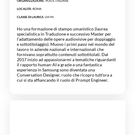
ORGANIZZAZIONE:
POSTE ITALIANE
LOCALITÀ:
ROMA
CLASSE DI LAUREA:
LM-94
Ho una formazione di stampo umanistico (laurea
specialistica in Traduzione e successivo Master per
l’adattamento delle opere audiovisive per doppiaggio
e sottotitolaggio). Muovo i primi passi nel mondo del
lavoro in aziende nazionali e internazionali che
fornivano soprattutto contenuti sottotitolati. Dal
2017 inizio ad appassionarmi a tematiche riguardanti
il rapporto human-AI e grazie a una fantastica
esperienza in Samsung sono diventata una
Conversation Designer, ruolo che ricopro tutt’ora a
cui si sta affiancando il ruolo di Prompt Engineer.