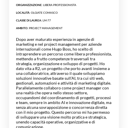
ORGANIZZAZIONE:
LIBERA PROFESSIONISTA
LOCALITÀ:
OLGIATE COMASCO
CLASSE DI LAUREA:
LM-77
AMBITO:
PROJECT MANAGEMENT
Dopo aver maturato esperienza in agenzie di
marketing e nel project management per aziende
internazionali come Hugo Boss, ho scelto di
intraprendere un percorso come libera professionista,
mettendo a frutto competenze trasversali tra
strategia, organizzazione e sviluppo di progetti. Ho
dato vita a R2, un progetto che porto avanti insieme a
una collaboratrice, attraverso il quale sviluppiamo
soluzioni innovative basate sull’AI, tra cui siti web,
gestionali, automazioni e attività di marketing digitale.
Parallelamente collaboro come project manager con
una realtà che opera nello stesso settore,
occupandomi del coordinamento di progetti, processi
e team, sempre in ambito AI e innovazione digitale, ma
senza alcuna sovrapposizione o concorrenza diretta
con il mio progetto. Questo percorso mi ha permesso
di sviluppare una visione molto pratica e strategica,
unendo capacità operative, organizzative e di
comunicazione.