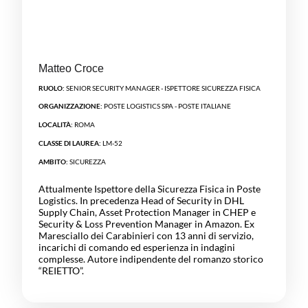
Matteo Croce
RUOLO:
SENIOR SECURITY MANAGER - ISPETTORE SICUREZZA FISICA
ORGANIZZAZIONE:
POSTE LOGISTICS SPA - POSTE ITALIANE
LOCALITÀ:
ROMA
CLASSE DI LAUREA:
LM-52
AMBITO:
SICUREZZA
Attualmente Ispettore della Sicurezza Fisica in Poste
Logistics. In precedenza Head of Security in DHL
Supply Chain, Asset Protection Manager in CHEP e
Security & Loss Prevention Manager in Amazon. Ex
Maresciallo dei Carabinieri con 13 anni di servizio,
incarichi di comando ed esperienza in indagini
complesse. Autore indipendente del romanzo storico
“REIETTO”.