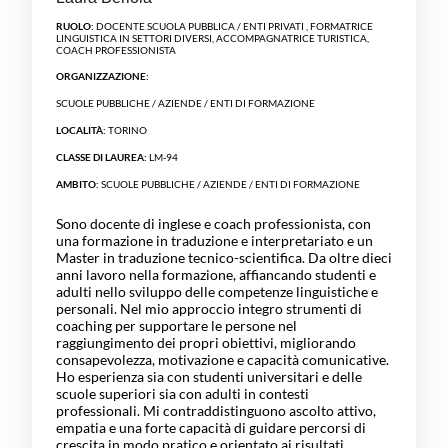
RUOLO:
DOCENTE SCUOLA PUBBLICA / ENTI PRIVATI , FORMATRICE
LINGUISTICA IN SETTORI DIVERSI, ACCOMPAGNATRICE TURISTICA,
COACH PROFESSIONISTA
ORGANIZZAZIONE:
SCUOLE PUBBLICHE / AZIENDE / ENTI DI FORMAZIONE
LOCALITÀ:
TORINO
CLASSE DI LAUREA:
LM-94
AMBITO:
SCUOLE PUBBLICHE / AZIENDE / ENTI DI FORMAZIONE
Sono docente di inglese e coach professionista, con
una formazione in traduzione e interpretariato e un
Master in traduzione tecnico-scientifica. Da oltre dieci
anni lavoro nella formazione, affiancando studenti e
adulti nello sviluppo delle competenze linguistiche e
personali. Nel mio approccio integro strumenti di
coaching per supportare le persone nel
raggiungimento dei propri obiettivi, migliorando
consapevolezza, motivazione e capacità comunicative.
Ho esperienza sia con studenti universitari e delle
scuole superiori sia con adulti in contesti
professionali. Mi contraddistinguono ascolto attivo,
empatia e una forte capacità di guidare percorsi di
crescita in modo pratico e orientato ai risultati.