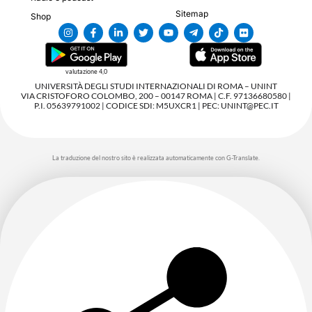
Sitemap
Shop
valutazione 4,0
UNIVERSITÀ DEGLI STUDI INTERNAZIONALI DI ROMA – UNINT
VIA CRISTOFORO COLOMBO, 200 – 00147 ROMA | C.F. 97136680580 |
P.I. 05639791002 | CODICE SDI: M5UXCR1 | PEC: UNINT@PEC.IT
La traduzione del nostro sito è realizzata automaticamente con G-Translate.