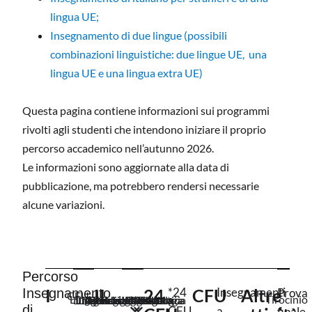
lingua UE;
Insegnamento di due lingue (possibili
combinazioni linguistiche: due lingue UE, una
lingua UE e una lingua extra UE)
Questa pagina contiene informazioni sui programmi
rivolti agli studenti che intendono iniziare il proprio
percorso accademico nell’autunno 2026.
Le informazioni sono aggiornate alla data di
pubblicazione, ma potrebbero rendersi necessarie
alcune variazioni.
Percorso
I
II
24
*24
CFU
Insegnamenti
Altre
Insegnamento
Prova
CFU
Lingua e
Letteratura
Tirocinio
Didattica
Linguistica
Linguistica
Metodologie
Psicologia
Pedagogia
Teoria del
Lingua e
Filologia
Didattica
Modelli
Psicologia
Psicologia
Didattica
di
CFU
a
finale