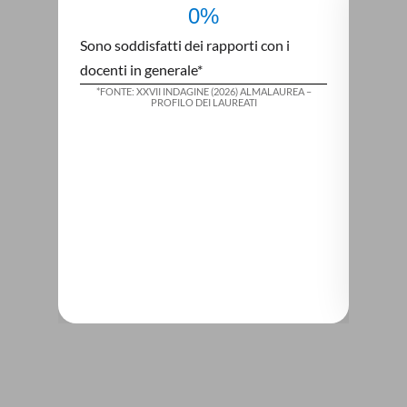
0
%
Sono soddisfatti dei rapporti con i
Laure
docenti in generale*
soddis
*
FONTE: XXVII INDAGINE (2026) ALMALAUREA –
*
F
PROFILO DEI LAUREATI