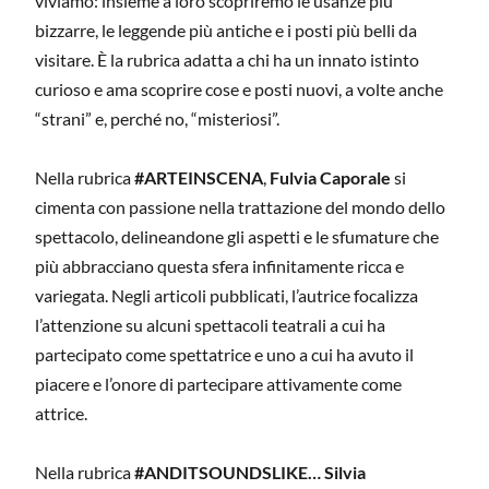
viviamo: insieme a loro scopriremo le usanze più
bizzarre, le leggende più antiche e i posti più belli da
visitare. È la rubrica adatta a chi ha un innato istinto
curioso e ama scoprire cose e posti nuovi, a volte anche
“strani” e, perché no, “misteriosi”.
Nella rubrica
#ARTEINSCENA
,
Fulvia Caporale
si
cimenta con passione nella trattazione del mondo dello
spettacolo, delineandone gli aspetti e le sfumature che
più abbracciano questa sfera infinitamente ricca e
variegata. Negli articoli pubblicati, l’autrice focalizza
l’attenzione su alcuni spettacoli teatrali a cui ha
partecipato come spettatrice e uno a cui ha avuto il
piacere e l’onore di partecipare attivamente come
attrice.
Nella rubrica
#ANDITSOUNDSLIKE… Silvia