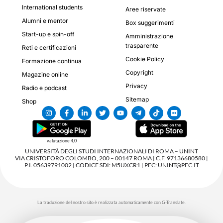
International students
Aree riservate
Alumni e mentor
Box suggerimenti
Start-up e spin-off
Amministrazione
trasparente
Reti e certificazioni
Cookie Policy
Formazione continua
Copyright
Magazine online
Privacy
Radio e podcast
Sitemap
Shop
valutazione 4,0
UNIVERSITÀ DEGLI STUDI INTERNAZIONALI DI ROMA – UNINT
VIA CRISTOFORO COLOMBO, 200 – 00147 ROMA | C.F. 97136680580 |
P.I. 05639791002 | CODICE SDI: M5UXCR1 | PEC: UNINT@PEC.IT
La traduzione del nostro sito è realizzata automaticamente con G-Translate.