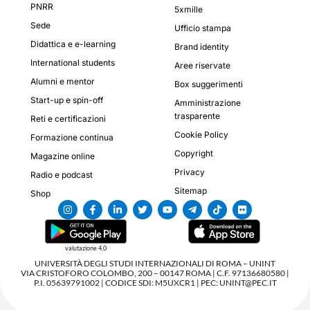
PNRR
5xmille
Sede
Ufficio stampa
Didattica e e-learning
Brand identity
International students
Aree riservate
Alumni e mentor
Box suggerimenti
Start-up e spin-off
Amministrazione
trasparente
Reti e certificazioni
Cookie Policy
Formazione continua
Copyright
Magazine online
Privacy
Radio e podcast
Sitemap
Shop
valutazione 4,0
UNIVERSITÀ DEGLI STUDI INTERNAZIONALI DI ROMA – UNINT
VIA CRISTOFORO COLOMBO, 200 – 00147 ROMA | C.F. 97136680580 |
P.I. 05639791002 | CODICE SDI: M5UXCR1 | PEC: UNINT@PEC.IT