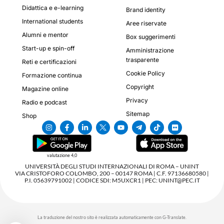
Didattica e e-learning
Brand identity
International students
Aree riservate
Alumni e mentor
Box suggerimenti
Start-up e spin-off
Amministrazione
trasparente
Reti e certificazioni
Cookie Policy
Formazione continua
Copyright
Magazine online
Privacy
Radio e podcast
Sitemap
Shop
valutazione 4,0
UNIVERSITÀ DEGLI STUDI INTERNAZIONALI DI ROMA – UNINT
VIA CRISTOFORO COLOMBO, 200 – 00147 ROMA | C.F. 97136680580 |
P.I. 05639791002 | CODICE SDI: M5UXCR1 | PEC: UNINT@PEC.IT
La traduzione del nostro sito è realizzata automaticamente con G-Translate.