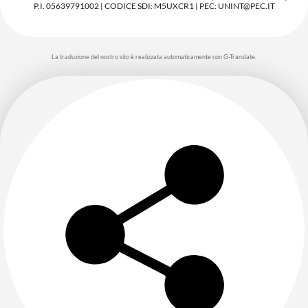
P.I. 05639791002 | CODICE SDI: M5UXCR1 | PEC: UNINT@PEC.IT
La traduzione del nostro sito è realizzata automaticamente con G-Translate.