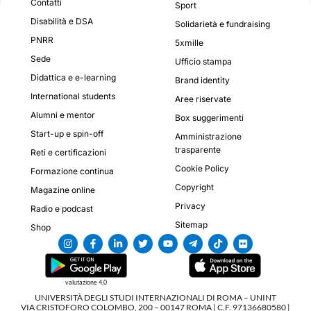
Contatti
Sport
Disabilità e DSA
Solidarietà e fundraising
PNRR
5xmille
Sede
Ufficio stampa
Didattica e e-learning
Brand identity
International students
Aree riservate
Alumni e mentor
Box suggerimenti
Start-up e spin-off
Amministrazione
trasparente
Reti e certificazioni
Cookie Policy
Formazione continua
Copyright
Magazine online
Privacy
Radio e podcast
Sitemap
Shop
valutazione 4,0
UNIVERSITÀ DEGLI STUDI INTERNAZIONALI DI ROMA – UNINT
VIA CRISTOFORO COLOMBO, 200 – 00147 ROMA | C.F. 97136680580 |