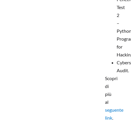
Test
2
–
Pytho
Progr
for
Hackin
Cybers
Audit.
Scopri
di
più
al
seguente
link
.