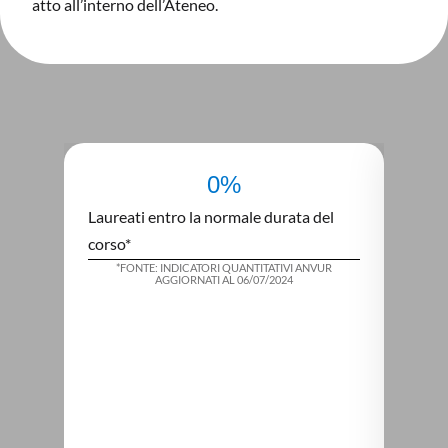
atto all’interno dell’Ateneo.
0
%
Laureati entro la normale durata del
Laure
corso*
del co
*FONTE: INDICATORI QUANTITATIVI ANVUR
*FO
AGGIORNATI AL 06/07/2024