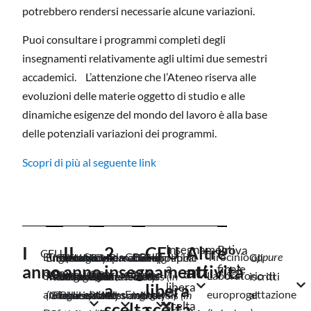
potrebbero rendersi necessarie alcune variazioni.
Puoi consultare i programmi completi degli
insegnamenti relativamente agli ultimi due semestri
accademici. L’attenzione che l’Ateneo riserva alle
evoluzioni delle materie oggetto di studio e alle
dinamiche esigenze del mondo del lavoro è alla base
delle potenziali variazioni dei programmi.
Scopri di più al seguente link
I
II
2
CFU
Insegnamenti
Altre
Prova
CFU
European
Seconda
CBRNE
Tirocinio
oppure
English for
International
Institutional
Strategic HR
Deviant
Comparative
Cybersecurity
International
Demographic
Geopolitical
Gli
anno
anno
insegnamenti
a
a
attività
finale
10
6
8
8
4
8
8
8
8
8
8
8
8
8
8
12
Security
lingua
(a
Events:
Laboratorio di
Intelligence
Relations,
and Political
management
Behavior of
Cybersecurity
Risk
Relations
Trends
Risk
(in
iscritti
a
libera
libera
and
scelta tra
Emergency
europrogettazione
(in inglese)
Global
Frameworks
nella security
Political
Policies and
Assessment
and
inglese)
Analysis
(in
al
scelta
scelta
scelta