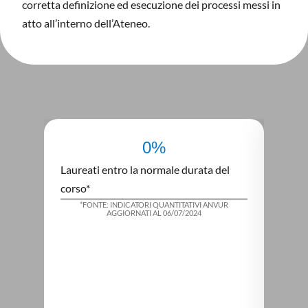
corretta definizione ed esecuzione dei processi messi in
atto all’interno dell’Ateneo.
0
%
Laureati entro la normale durata del
Laure
corso*
del co
*FONTE: INDICATORI QUANTITATIVI ANVUR
*FO
AGGIORNATI AL 06/07/2024