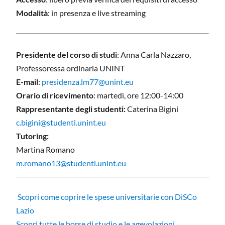
Modalità
:
i
n presenza e live streaming
Presidente del corso di studi
:
Anna Carla Nazzaro,
Professoressa ordinaria UNINT
E-mail
:
presidenza.lm77@unint.eu
Orario di ricevimento
:
martedì, ore 12:00-14:00
Rappresentante degli studenti:
Caterina Bigini
c.bigini@studenti.unint.eu
Tutoring:
Martina Romano
m.romano13@studenti.unint.eu
Scopri come coprire le spese universitarie con DiSCo
Lazio
Scopri tutte le borse di studio e le agevolazioni