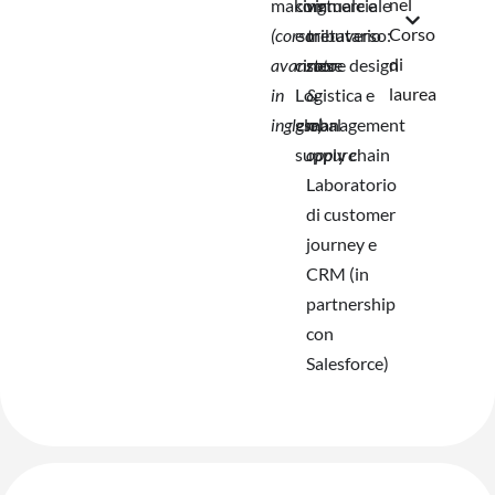
nel
making
commerciale
virtuale e
Corso
(corso
e tributario
metaverso:
di
avanzato
cinese
store design
laurea
in
Logistica e
&
inglese)
global
management
supply chain
oppure
Laboratorio
di customer
journey e
CRM (in
partnership
con
Salesforce)