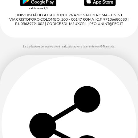
valutazione 4,0
UNIVERSITÀ DEGLI STUDI INTERNAZIONALI DI ROMA – UNINT
VIA CRISTOFORO COLOMBO, 200 – 00147 ROMA | C.F. 97136680580 |
P.I. 05639791002 | CODICE SDI: M5UXCR1 | PEC: UNINT@PEC.IT
La traduzione del nostro sito è realizzata automaticamente con G-Translate.