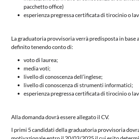
pacchetto office)
esperienza pregressa certificata di tirocinio o la
La graduatoria provvisoria verrà predisposta in base a
definito tenendo conto di:
voto di laurea;
media voti;
livello di conoscenza dell’inglese;
livello di conoscenza di strumenti informatici;
esperienza pregressa certificata di tirocinio o la
Alla domanda dovrà essere allegato il CV.
I primi 5 candidati della graduatoria provvisoria dov
motivazionale entro il 20/03/2025 il cui esito determi