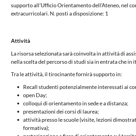
supporto all’Ufficio Orientamento dell’Ateneo, nel con
extracurricolari. N. posti a disposizione: 1
Attività
La risorsa selezionata sarà coinvolta in attività di ass
nella scelta del percorso di studi sia in entrata che in i
Tra le attività, il tirocinante fornirà supporto in:
Recall studenti potenzialmente interessati ai cor
open Day;
colloqui di orientamento in sede e a distanza;
presentazioni dei corsi di laurea;
attività presso le scuole (visite, lezioni dimostra
formativa);
partecipazione a fiere di orientamento sul territo