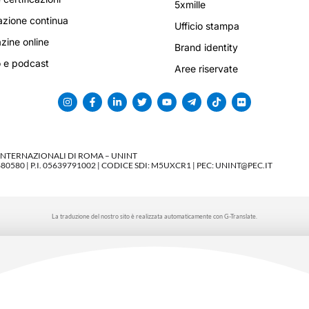
5xmille
zione continua
Ufficio stampa
ine online
Brand identity
 e podcast
Aree riservate
 INTERNAZIONALI DI ROMA – UNINT
580 | P.I. 05639791002 | CODICE SDI: M5UXCR1 | PEC: UNINT@PEC.IT
La traduzione del nostro sito è realizzata automaticamente con G-Translate.