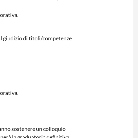
vorativa.
l giudizio di titoli/competenze
vorativa.
ranno sostenere un colloquio
nerà la graduatoria definitiva.