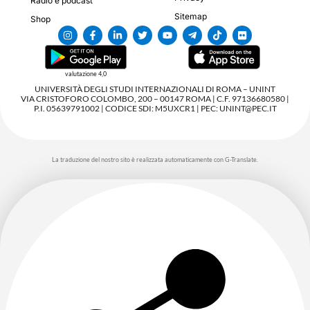
Radio e podcast
Sitemap
Shop
valutazione 4,0
UNIVERSITÀ DEGLI STUDI INTERNAZIONALI DI ROMA – UNINT
VIA CRISTOFORO COLOMBO, 200 – 00147 ROMA | C.F. 97136680580 |
P.I. 05639791002 | CODICE SDI: M5UXCR1 | PEC: UNINT@PEC.IT
La traduzione del nostro sito è realizzata automaticamente con G-Translate.