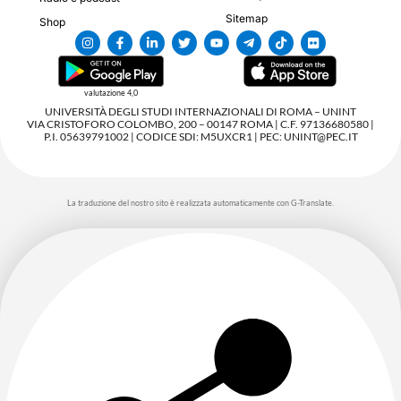
Sitemap
Shop
valutazione 4,0
UNIVERSITÀ DEGLI STUDI INTERNAZIONALI DI ROMA – UNINT
VIA CRISTOFORO COLOMBO, 200 – 00147 ROMA | C.F. 97136680580 |
P.I. 05639791002 | CODICE SDI: M5UXCR1 | PEC: UNINT@PEC.IT
La traduzione del nostro sito è realizzata automaticamente con G-Translate.