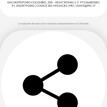
VIA CRISTOFORO COLOMBO, 200 – 00147 ROMA | C.F. 97136680580 |
P.I. 05639791002 | CODICE SDI: M5UXCR1 | PEC: UNINT@PEC.IT
La traduzione del nostro sito è realizzata automaticamente con G-Translate.