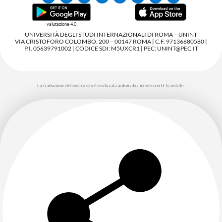
valutazione 4,0
UNIVERSITÀ DEGLI STUDI INTERNAZIONALI DI ROMA – UNINT
VIA CRISTOFORO COLOMBO, 200 – 00147 ROMA | C.F. 97136680580 |
P.I. 05639791002 | CODICE SDI: M5UXCR1 | PEC: UNINT@PEC.IT
La traduzione del nostro sito è realizzata automaticamente con G-Translate.