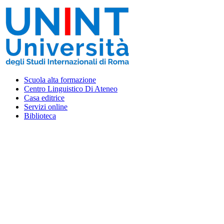
Vai
al
contenuto
Scuola alta formazione
Centro Linguistico Di Ateneo
Casa editrice
Servizi online
Biblioteca