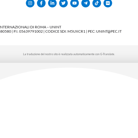
 INTERNAZIONALI DI ROMA – UNINT
580 | P.I. 05639791002 | CODICE SDI: M5UXCR1 | PEC: UNINT@PEC.IT
La traduzione del nostro sito è realizzata automaticamente con G-Translate.