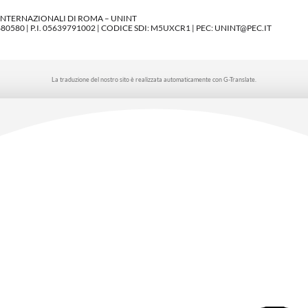
 INTERNAZIONALI DI ROMA – UNINT
580 | P.I. 05639791002 | CODICE SDI: M5UXCR1 | PEC: UNINT@PEC.IT
La traduzione del nostro sito è realizzata automaticamente con G-Translate.