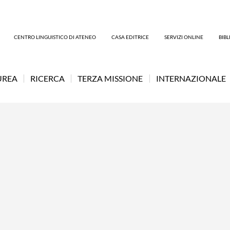
CENTRO LINGUISTICO DI ATENEO
CASA EDITRICE
SERVIZI ONLINE
BIB
UREA
RICERCA
TERZA MISSIONE
INTERNAZIONALE