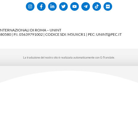
 INTERNAZIONALI DI ROMA – UNINT
580 | P.I. 05639791002 | CODICE SDI: M5UXCR1 | PEC: UNINT@PEC.IT
La traduzione del nostro sito è realizzata automaticamente con G-Translate.