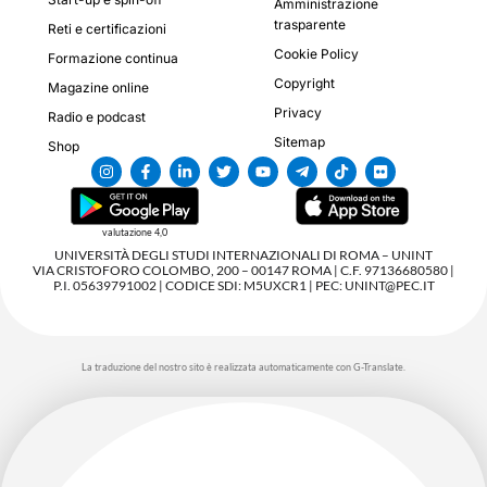
Amministrazione
trasparente
Reti e certificazioni
Cookie Policy
Formazione continua
Copyright
Magazine online
Privacy
Radio e podcast
Sitemap
Shop
valutazione 4,0
UNIVERSITÀ DEGLI STUDI INTERNAZIONALI DI ROMA – UNINT
VIA CRISTOFORO COLOMBO, 200 – 00147 ROMA | C.F. 97136680580 |
P.I. 05639791002 | CODICE SDI: M5UXCR1 | PEC: UNINT@PEC.IT
La traduzione del nostro sito è realizzata automaticamente con G-Translate.