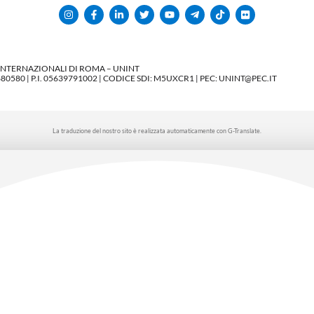
 INTERNAZIONALI DI ROMA – UNINT
580 | P.I. 05639791002 | CODICE SDI: M5UXCR1 | PEC: UNINT@PEC.IT
La traduzione del nostro sito è realizzata automaticamente con G-Translate.