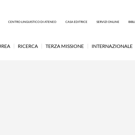
CENTRO LINGUISTICO DI ATENEO
CASA EDITRICE
SERVIZI ONLINE
BIB
UREA
RICERCA
TERZA MISSIONE
INTERNAZIONALE