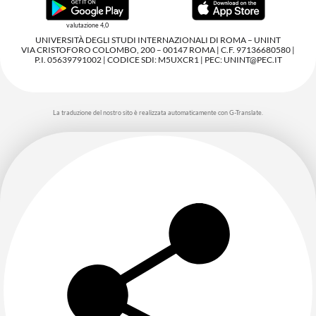
valutazione 4,0
UNIVERSITÀ DEGLI STUDI INTERNAZIONALI DI ROMA – UNINT
VIA CRISTOFORO COLOMBO, 200 – 00147 ROMA | C.F. 97136680580 |
P.I. 05639791002 | CODICE SDI: M5UXCR1 | PEC: UNINT@PEC.IT
La traduzione del nostro sito è realizzata automaticamente con G-Translate.