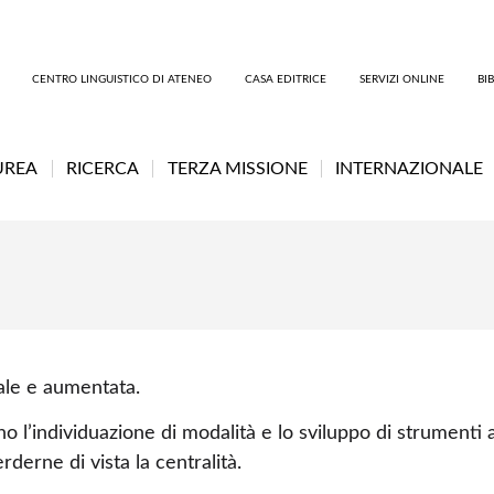
CENTRO LINGUISTICO DI ATENEO
CASA EDITRICE
SERVIZI ONLINE
BI
UREA
RICERCA
TERZA MISSIONE
INTERNAZIONALE
uale e aumentata.
no l’individuazione di modalità e lo sviluppo di strumenti a
erne di vista la centralità.