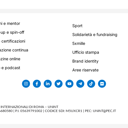
i e mentor
Sport
-up e spin-off
Solidarietà e fundraising
 certificazioni
5xmille
zione continua
Ufficio stampa
ine online
Brand identity
 e podcast
Aree riservate
I INTERNAZIONALI DI ROMA – UNINT
0580 | P.I. 05639791002 | CODICE SDI: M5UXCR1 | PEC: UNINT@PEC.IT