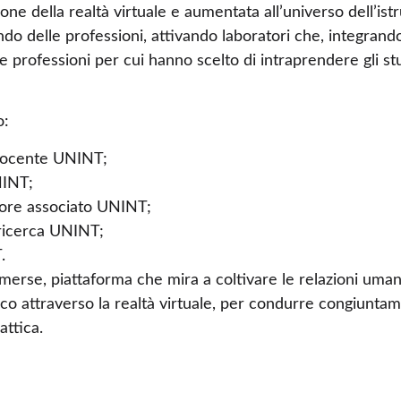
azione della realtà virtuale e aumentata all’universo dell’is
ndo delle professioni, attivando laboratori che, integran
le professioni per cui hanno scelto di intraprendere gli st
o:
docente UNINT;
NINT;
sore associato UNINT;
 ricerca UNINT;
.
erse, piattaforma che mira a coltivare le relazioni umane 
ico attraverso la realtà virtuale, per condurre congiuntame
attica.