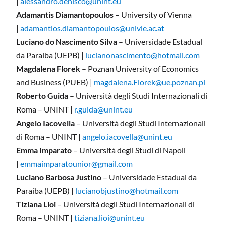
|
alessandro.denisco@unint.eu
Adamantis Diamantopoulos
– University of Vienna
|
adamantios.diamantopoulos@univie.ac.at
Luciano do Nascimento Silva
– Universidade Estadual
da Paraíba (UEPB) |
lucianonascimento@hotmail.com
Magdalena Florek
– Poznan University of Economics
and Business (PUEB) |
magdalena.Florek@ue.poznan.pl
Roberto Guida
– Università degli Studi Internazionali di
Roma – UNINT |
r.guida@unint.eu
Angelo Iacovella
– Università degli Studi Internazionali
di Roma – UNINT |
angelo.iacovella@unint.eu
Emma Imparato
– Università degli Studi di Napoli
|
emmaimparatounior@gmail.com
Luciano Barbosa Justino
– Universidade Estadual da
Paraíba (UEPB) |
lucianobjustino@hotmail.com
Tiziana Lioi
– Università degli Studi Internazionali di
Roma – UNINT |
tiziana.lioi@unint.eu