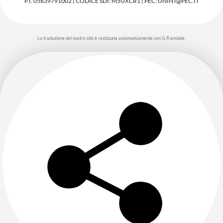
P.I. 05639791002 | CODICE SDI: M5UXCR1 | PEC: UNINT@PEC.IT
La traduzione del nostro sito è realizzata automaticamente con G-Translate.