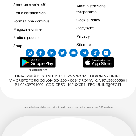
Start-up e spin-off
Amministrazione
trasparente
Reti e certificazioni
Cookie Policy
Formazione continua
Copyright
Magazine online
Privacy
Radio e podcast
Sitemap
Shop
valutazione 4,0
UNIVERSITÀ DEGLI STUDI INTERNAZIONALI DI ROMA – UNINT
VIA CRISTOFORO COLOMBO, 200 – 00147 ROMA | C.F. 97136680580 |
P.I. 05639791002 | CODICE SDI: M5UXCR1 | PEC: UNINT@PEC.IT
La traduzione del nostro sito è realizzata automaticamente con G-Translate.