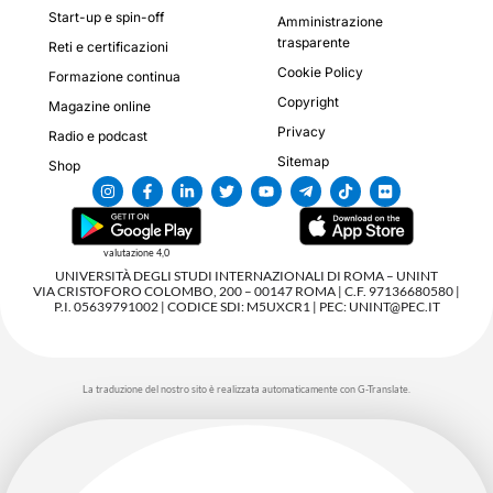
Start-up e spin-off
Amministrazione
trasparente
Reti e certificazioni
Cookie Policy
Formazione continua
Copyright
Magazine online
Privacy
Radio e podcast
Sitemap
Shop
valutazione 4,0
UNIVERSITÀ DEGLI STUDI INTERNAZIONALI DI ROMA – UNINT
VIA CRISTOFORO COLOMBO, 200 – 00147 ROMA | C.F. 97136680580 |
P.I. 05639791002 | CODICE SDI: M5UXCR1 | PEC: UNINT@PEC.IT
La traduzione del nostro sito è realizzata automaticamente con G-Translate.