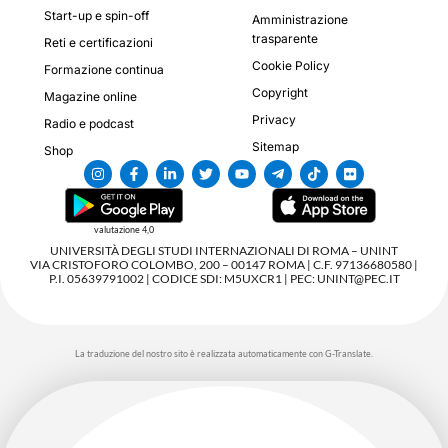
Start-up e spin-off
Amministrazione
trasparente
Reti e certificazioni
Cookie Policy
Formazione continua
Copyright
Magazine online
Privacy
Radio e podcast
Sitemap
Shop
valutazione 4,0
UNIVERSITÀ DEGLI STUDI INTERNAZIONALI DI ROMA – UNINT
VIA CRISTOFORO COLOMBO, 200 – 00147 ROMA | C.F. 97136680580 |
P.I. 05639791002 | CODICE SDI: M5UXCR1 | PEC: UNINT@PEC.IT
La traduzione del nostro sito è realizzata automaticamente con G-Translate.