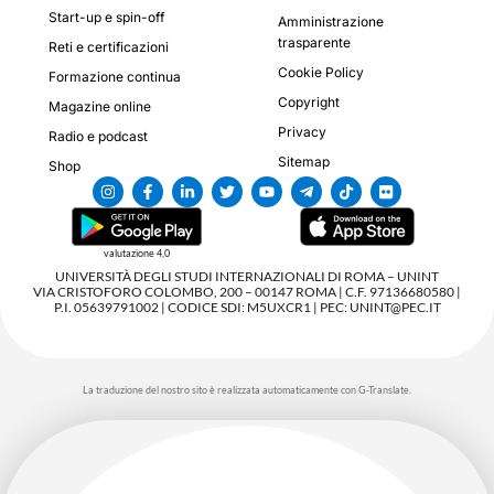
Start-up e spin-off
Amministrazione
trasparente
Reti e certificazioni
Cookie Policy
Formazione continua
Copyright
Magazine online
Privacy
Radio e podcast
Sitemap
Shop
valutazione 4,0
UNIVERSITÀ DEGLI STUDI INTERNAZIONALI DI ROMA – UNINT
VIA CRISTOFORO COLOMBO, 200 – 00147 ROMA | C.F. 97136680580 |
P.I. 05639791002 | CODICE SDI: M5UXCR1 | PEC: UNINT@PEC.IT
La traduzione del nostro sito è realizzata automaticamente con G-Translate.