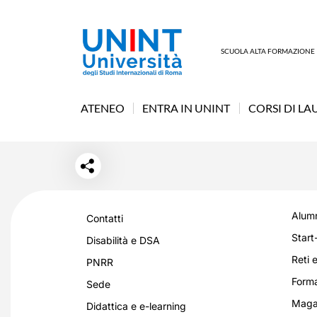
SCUOLA ALTA FORMAZIONE
ATENEO
ENTRA IN UNINT
CORSI DI LA
Alumn
Contatti
Start
Disabilità e DSA
Reti e
PNRR
Forma
Sede
Magaz
Didattica e e-learning