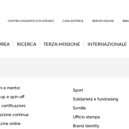
CENTRO LINGUISTICO DI ATENEO
CASA EDITRICE
SERVIZI ONLINE
BIB
UREA
RICERCA
TERZA MISSIONE
INTERNAZIONALE
i e mentor
Sport
-up e spin-off
Solidarietà e fundraising
 certificazioni
5xmille
zione continua
Ufficio stampa
ine online
Brand identity