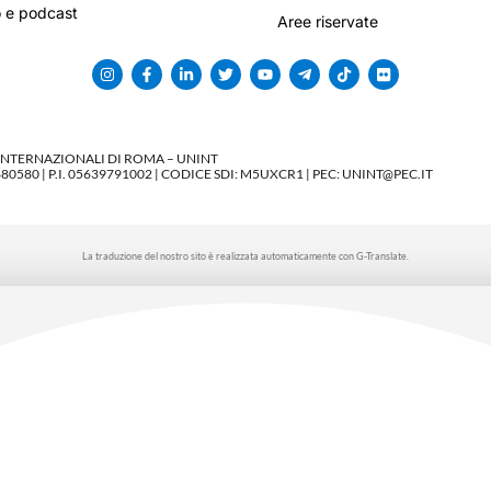
 e podcast
Aree riservate
 INTERNAZIONALI DI ROMA – UNINT
580 | P.I. 05639791002 | CODICE SDI: M5UXCR1 | PEC: UNINT@PEC.IT
La traduzione del nostro sito è realizzata automaticamente con G-Translate.