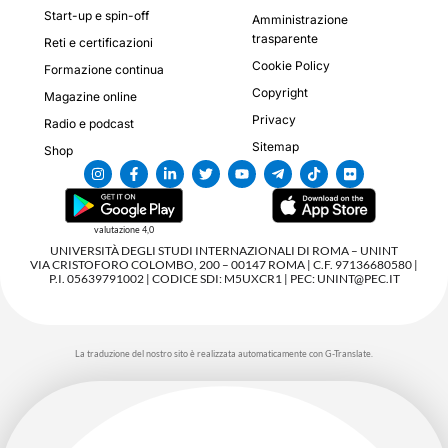
Start-up e spin-off
Amministrazione
trasparente
Reti e certificazioni
Cookie Policy
Formazione continua
Copyright
Magazine online
Privacy
Radio e podcast
Sitemap
Shop
valutazione 4,0
UNIVERSITÀ DEGLI STUDI INTERNAZIONALI DI ROMA – UNINT
VIA CRISTOFORO COLOMBO, 200 – 00147 ROMA | C.F. 97136680580 |
P.I. 05639791002 | CODICE SDI: M5UXCR1 | PEC: UNINT@PEC.IT
La traduzione del nostro sito è realizzata automaticamente con G-Translate.