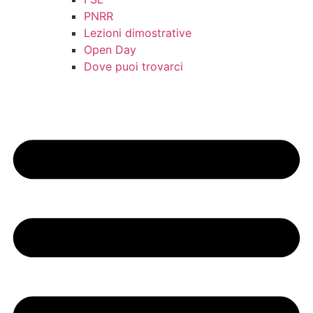
PNRR
Lezioni dimostrative
Open Day
Dove puoi trovarci