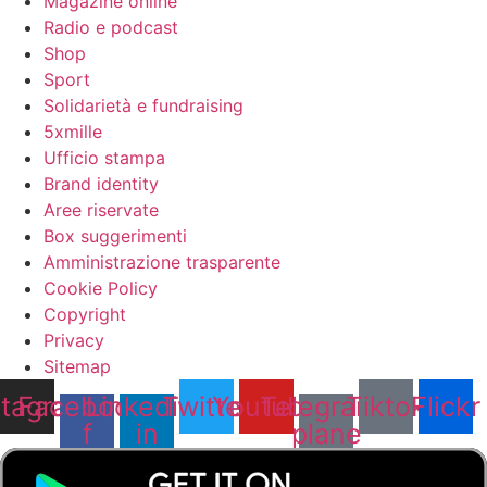
Magazine online
Radio e podcast
Shop
Sport
Solidarietà e fundraising
5xmille
Ufficio stampa
Brand identity
Aree riservate
Box suggerimenti
Amministrazione trasparente
Cookie Policy
Copyright
Privacy
Sitemap
stagram
Facebook-
Linkedin-
Twitter
Youtube
Telegram-
Tiktok
Flickr
f
in
plane