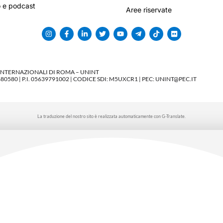
 e podcast
Aree riservate
 INTERNAZIONALI DI ROMA – UNINT
580 | P.I. 05639791002 | CODICE SDI: M5UXCR1 | PEC: UNINT@PEC.IT
La traduzione del nostro sito è realizzata automaticamente con G-Translate.