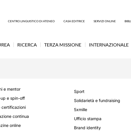
CENTRO LINGUISTICO DI ATENEO
CASA EDITRICE
SERVIZI ONLINE
BIB
UREA
RICERCA
TERZA MISSIONE
INTERNAZIONALE
i e mentor
Sport
-up e spin-off
Solidarietà e fundraising
 certificazioni
5xmille
zione continua
Ufficio stampa
ine online
Brand identity