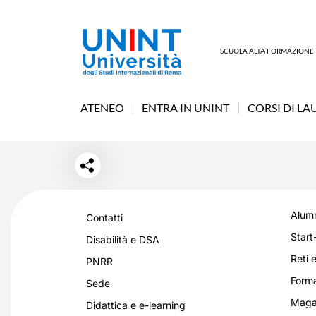
SCUOLA ALTA FORMAZIONE
ATENEO
ENTRA IN UNINT
CORSI DI LA
Alumn
Contatti
Start
Disabilità e DSA
Reti e
PNRR
Forma
Sede
Magaz
Didattica e e-learning