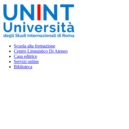
Vai
al
contenuto
Scuola alta formazione
Centro Linguistico Di Ateneo
Casa editrice
Servizi online
Biblioteca