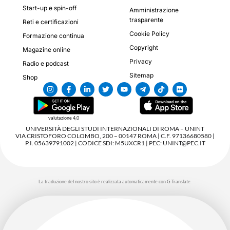
Start-up e spin-off
Amministrazione
trasparente
Reti e certificazioni
Cookie Policy
Formazione continua
Copyright
Magazine online
Privacy
Radio e podcast
Sitemap
Shop
valutazione 4,0
UNIVERSITÀ DEGLI STUDI INTERNAZIONALI DI ROMA – UNINT
VIA CRISTOFORO COLOMBO, 200 – 00147 ROMA | C.F. 97136680580 |
P.I. 05639791002 | CODICE SDI: M5UXCR1 | PEC: UNINT@PEC.IT
La traduzione del nostro sito è realizzata automaticamente con G-Translate.