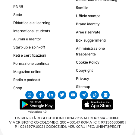
PNRR
5xmille
Sede
Ufficio stampa
Didattica e e-learning
Brand identity
International students
Aree riservate
Alumni e mentor
Box suggerimenti
Start-up e spin-off
Amministrazione
trasparente
Reti e certificazioni
Cookie Policy
Formazione continua
Copyright
Magazine online
Privacy
Radio e podcast
Sitemap
Shop
valutazione 4,0
UNIVERSITÀ DEGLI STUDI INTERNAZIONALI DI ROMA – UNINT
VIA CRISTOFORO COLOMBO, 200 – 00147 ROMA | C.F. 97136680580 |
P.I. 05639791002 | CODICE SDI: M5UXCR1 | PEC: UNINT@PEC.IT