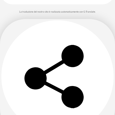
La traduzione del nostro sito è realizzata automaticamente con G-Translate.