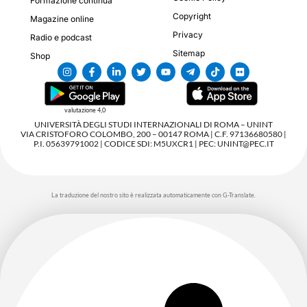
Formazione continua
Copyright
Magazine online
Privacy
Radio e podcast
Sitemap
Shop
valutazione 4,0
UNIVERSITÀ DEGLI STUDI INTERNAZIONALI DI ROMA – UNINT
VIA CRISTOFORO COLOMBO, 200 – 00147 ROMA | C.F. 97136680580 |
P.I. 05639791002 | CODICE SDI: M5UXCR1 | PEC: UNINT@PEC.IT
La traduzione del nostro sito è realizzata automaticamente con G-Translate.