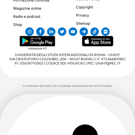
Formazione continua
Copyright
Magazine online
Privacy
Radio e podcast
Sitemap
Shop
valutazione 4,0
UNIVERSITÀ DEGLI STUDI INTERNAZIONALI DI ROMA – UNINT
VIA CRISTOFORO COLOMBO, 200 – 00147 ROMA | C.F. 97136680580 |
P.I. 05639791002 | CODICE SDI: M5UXCR1 | PEC: UNINT@PEC.IT
La traduzione del nostro sito è realizzata automaticamente con G-Translate.