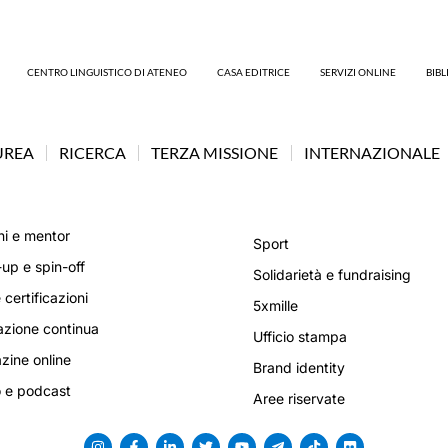
CENTRO LINGUISTICO DI ATENEO
CASA EDITRICE
SERVIZI ONLINE
BIB
UREA
RICERCA
TERZA MISSIONE
INTERNAZIONALE
i e mentor
Sport
-up e spin-off
Solidarietà e fundraising
 certificazioni
5xmille
zione continua
Ufficio stampa
ine online
Brand identity
 e podcast
Aree riservate