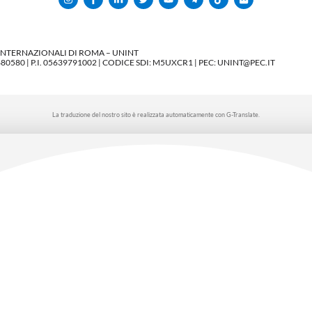
 INTERNAZIONALI DI ROMA – UNINT
580 | P.I. 05639791002 | CODICE SDI: M5UXCR1 | PEC: UNINT@PEC.IT
La traduzione del nostro sito è realizzata automaticamente con G-Translate.