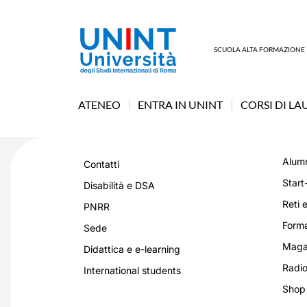
SCUOLA ALTA FORMAZIONE
ATENEO
ENTRA IN UNINT
CORSI DI LA
Alumn
Contatti
Start
Disabilità e DSA
Reti e
PNRR
Forma
Sede
Magaz
Didattica e e-learning
Radio
International students
Shop