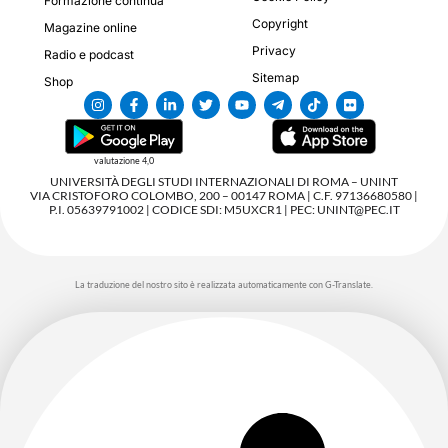
Formazione continua
Copyright
Magazine online
Privacy
Radio e podcast
Sitemap
Shop
valutazione 4,0
UNIVERSITÀ DEGLI STUDI INTERNAZIONALI DI ROMA – UNINT
VIA CRISTOFORO COLOMBO, 200 – 00147 ROMA | C.F. 97136680580 |
P.I. 05639791002 | CODICE SDI: M5UXCR1 | PEC: UNINT@PEC.IT
La traduzione del nostro sito è realizzata automaticamente con G-Translate.