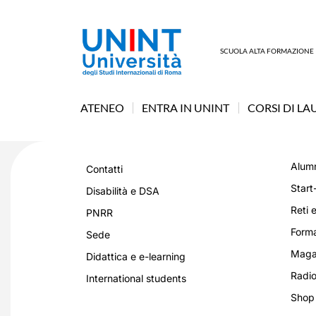
SCUOLA ALTA FORMAZIONE
ATENEO
ENTRA IN UNINT
CORSI DI LA
Alumn
Contatti
Start
Disabilità e DSA
Reti e
PNRR
Forma
Sede
Magaz
Didattica e e-learning
Radio
International students
Shop