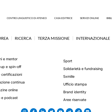
CENTRO LINGUISTICO DI ATENEO
CASA EDITRICE
SERVIZI ONLINE
BIB
UREA
RICERCA
TERZA MISSIONE
INTERNAZIONALE
i e mentor
Sport
-up e spin-off
Solidarietà e fundraising
 certificazioni
5xmille
zione continua
Ufficio stampa
ine online
Brand identity
 e podcast
Aree riservate