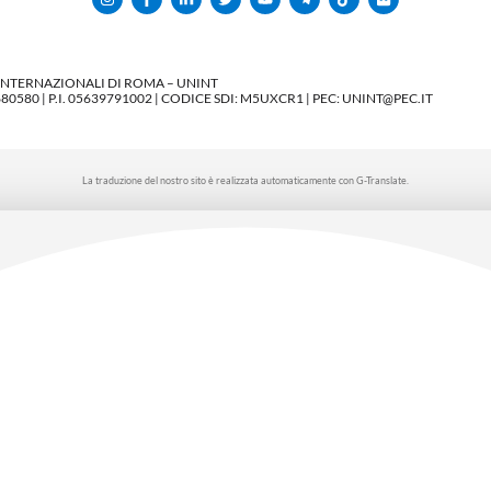
 INTERNAZIONALI DI ROMA – UNINT
580 | P.I. 05639791002 | CODICE SDI: M5UXCR1 | PEC: UNINT@PEC.IT
La traduzione del nostro sito è realizzata automaticamente con G-Translate.