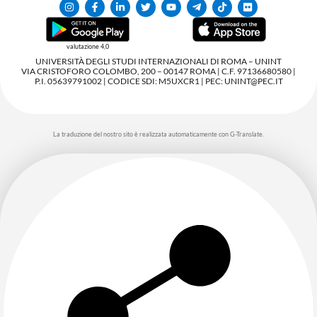
valutazione 4,0
UNIVERSITÀ DEGLI STUDI INTERNAZIONALI DI ROMA – UNINT
VIA CRISTOFORO COLOMBO, 200 – 00147 ROMA | C.F. 97136680580 |
P.I. 05639791002 | CODICE SDI: M5UXCR1 | PEC: UNINT@PEC.IT
La traduzione del nostro sito è realizzata automaticamente con G-Translate.