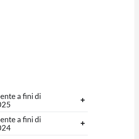
nte a fini di
025
nte a fini di
024