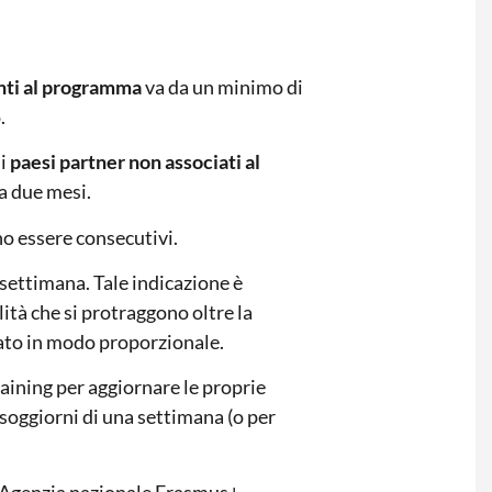
nti al programma
va da un minimo di
o.
 i
paesi partner non associati al
i a due mesi.
no essere consecutivi.
a settimana. Tale indicazione è
lità che si protraggono oltre la
iato in modo proporzionale.
raining per aggiornare le proprie
soggiorni di una settimana (o per
’Agenzia nazionale Erasmus+.