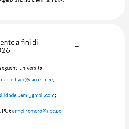
nte a fini di
026
e seguenti università:
urchlishvili@gau.edu.ge
;
ilidade.uem@gmail.com
;
(UPC):
annel.romero@upc.pe
;