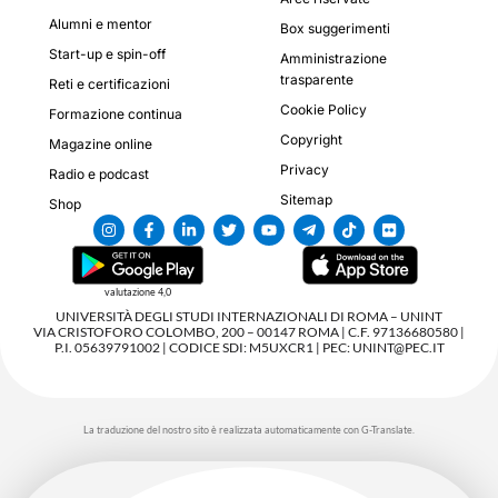
Alumni e mentor
Box suggerimenti
Start-up e spin-off
Amministrazione
trasparente
Reti e certificazioni
Cookie Policy
Formazione continua
Copyright
Magazine online
Privacy
Radio e podcast
Sitemap
Shop
valutazione 4,0
UNIVERSITÀ DEGLI STUDI INTERNAZIONALI DI ROMA – UNINT
VIA CRISTOFORO COLOMBO, 200 – 00147 ROMA | C.F. 97136680580 |
P.I. 05639791002 | CODICE SDI: M5UXCR1 | PEC: UNINT@PEC.IT
La traduzione del nostro sito è realizzata automaticamente con G-Translate.