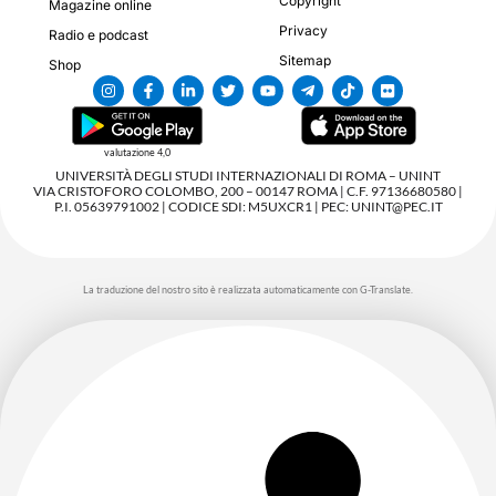
Copyright
Magazine online
Privacy
Radio e podcast
Sitemap
Shop
valutazione 4,0
UNIVERSITÀ DEGLI STUDI INTERNAZIONALI DI ROMA – UNINT
VIA CRISTOFORO COLOMBO, 200 – 00147 ROMA | C.F. 97136680580 |
P.I. 05639791002 | CODICE SDI: M5UXCR1 | PEC: UNINT@PEC.IT
La traduzione del nostro sito è realizzata automaticamente con G-Translate.