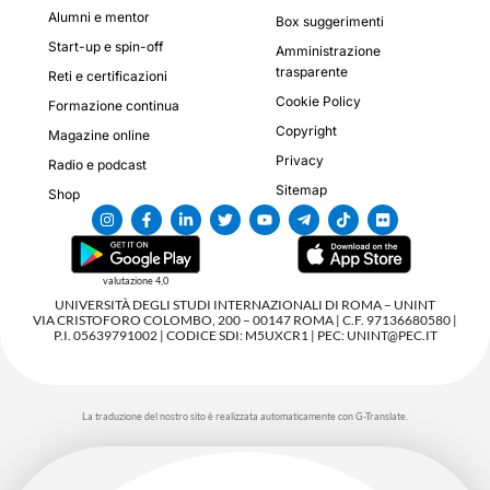
Alumni e mentor
Box suggerimenti
Start-up e spin-off
Amministrazione
trasparente
Reti e certificazioni
Cookie Policy
Formazione continua
Copyright
Magazine online
Privacy
Radio e podcast
Sitemap
Shop
valutazione 4,0
UNIVERSITÀ DEGLI STUDI INTERNAZIONALI DI ROMA – UNINT
VIA CRISTOFORO COLOMBO, 200 – 00147 ROMA | C.F. 97136680580 |
P.I. 05639791002 | CODICE SDI: M5UXCR1 | PEC: UNINT@PEC.IT
La traduzione del nostro sito è realizzata automaticamente con G-Translate.