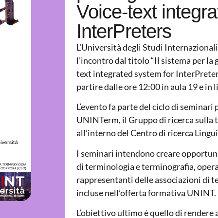
Voice-text integr
InterPreters
L’Università degli Studi Internaziona
l’incontro dal titolo “
Il sistema per la
text integrated system for InterPrete
partire dalle ore 12:00 in aula 19 e in 
L’evento fa parte del ciclo di seminari
UNINTerm, il Gruppo di ricerca sulla 
all’interno del Centro di ricerca Lingu
I seminari intendono creare opportuni
di terminologia e terminografia, operant
rappresentanti delle associazioni di te
incluse nell’offerta formativa UNINT.
L’obiettivo ultimo è quello di rendere 