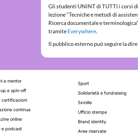
Gli studenti UNINT di TUTTI i corsi d
lezione “Tecniche e metodi di assiste
Ricerca documentale e terminologica” 
tramite
Everywhere
.
Il pubblico esterno può seguire la dir
i e mentor
Sport
-up e spin-off
Solidarietà e fundraising
 certificazioni
5xmille
zione continua
Ufficio stampa
ine online
Brand identity
 e podcast
Aree riservate