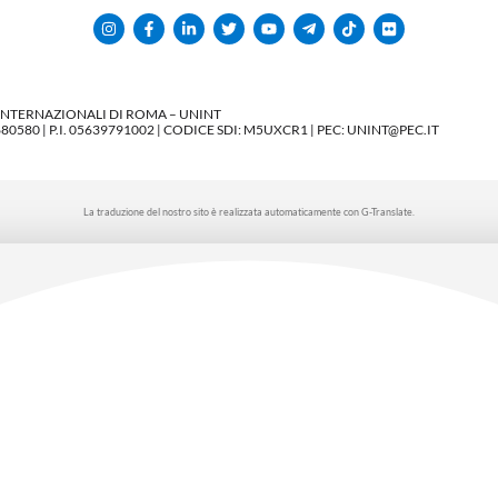
 INTERNAZIONALI DI ROMA – UNINT
580 | P.I. 05639791002 | CODICE SDI: M5UXCR1 | PEC: UNINT@PEC.IT
La traduzione del nostro sito è realizzata automaticamente con G-Translate.