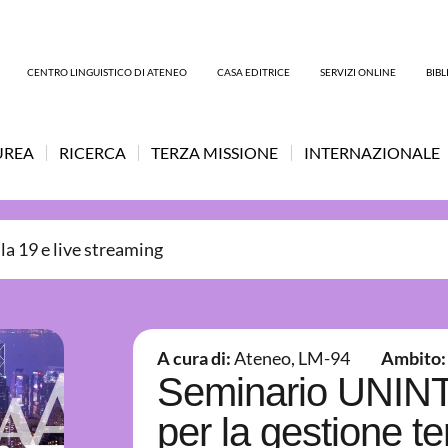
CENTRO LINGUISTICO DI ATENEO
CASA EDITRICE
SERVIZI ONLINE
BIB
UREA
RICERCA
TERZA MISSIONE
INTERNAZIONALE
la 19 e live streaming
A cura di:
Ateneo
,
LM-94
Ambito:
Seminario UNINTe
per la gestione t