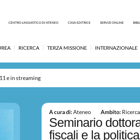
CENTRO LINGUISTICO DI ATENEO
CASA EDITRICE
SERVIZI ONLINE
BIB
UREA
RICERCA
TERZA MISSIONE
INTERNAZIONALE
11 e in streaming
A cura di:
Ateneo
Ambito:
Ricerca
Seminario dottora
fiscali e la politi