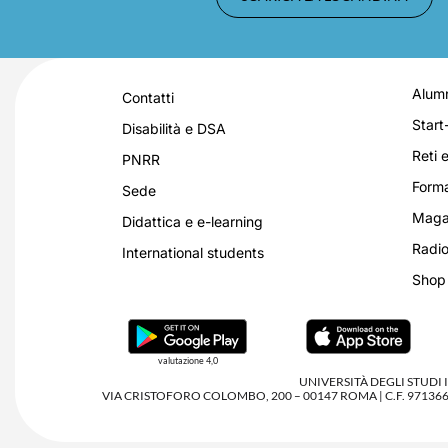
Alumn
Contatti
Start
Disabilità e DSA
Reti e
PNRR
Forma
Sede
Magaz
Didattica e e-learning
Radio
International students
Shop
valutazione 4,0
UNIVERSITÀ DEGLI STUDI
VIA CRISTOFORO COLOMBO, 200 – 00147 ROMA | C.F. 97136680