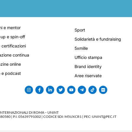
i e mentor
Sport
-up e spin-off
Solidarietà e fundraising
 certificazioni
5xmille
zione continua
Ufficio stampa
ine online
Brand identity
 e podcast
Aree riservate
 INTERNAZIONALI DI ROMA – UNINT
580 | P.I. 05639791002 | CODICE SDI: M5UXCR1 | PEC: UNINT@PEC.IT