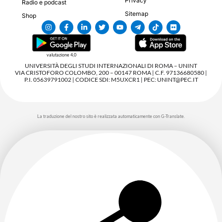
Privacy
Radio e podcast
Sitemap
Shop
valutazione 4,0
UNIVERSITÀ DEGLI STUDI INTERNAZIONALI DI ROMA – UNINT
VIA CRISTOFORO COLOMBO, 200 – 00147 ROMA | C.F. 97136680580 |
P.I. 05639791002 | CODICE SDI: M5UXCR1 | PEC: UNINT@PEC.IT
La traduzione del nostro sito è realizzata automaticamente con G-Translate.