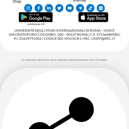
Sitemap
Shop
valutazione 4,0
UNIVERSITÀ DEGLI STUDI INTERNAZIONALI DI ROMA – UNINT
VIA CRISTOFORO COLOMBO, 200 – 00147 ROMA | C.F. 97136680580 |
P.I. 05639791002 | CODICE SDI: M5UXCR1 | PEC: UNINT@PEC.IT
La traduzione del nostro sito è realizzata automaticamente con G-Translate.